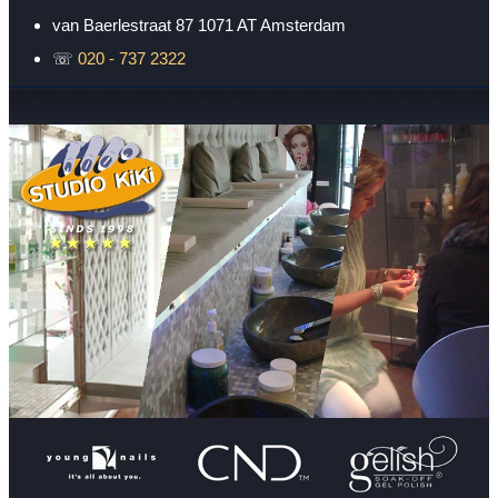
van Baerlestraat 87
1071 AT
Amsterdam
☏
020 - 737 2322