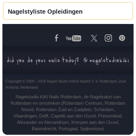
Nagelstyliste Opleidingen
Copyright © 2000 - 2026 Nagel Studio KiKi
®
Nails
®
C.V. Rotterdam, Zuid
Holland, Nederland
Nagelstudio KiKi Nails Rotterdam, de Nagelsalon van
Rotterdam en omstreken (Rotterdam Centrum, Rotterdam
Noord, Rotterdam Zuid en Zuidplein, Schiedam,
Vlaardingen, Delft, Capelle aan den IJssel, Prinsenland,
Alexander en Alexandrium, Krimpen aan den IJssel,
Barendrecht, Portugaal, Spijkenisse)