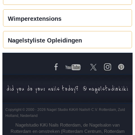
Wimperextensions
Nagelstyliste Opleidingen
Copyright © 2000 - 2026 Nagel Studio KiKi
®
Nails
®
C.V. Rotterdam, Zuid
Holland, Nederland
Nagelstudio KiKi Nails Rotterdam, de Nagelsalon van
Rotterdam en omstreken (Rotterdam Centrum, Rotterdam