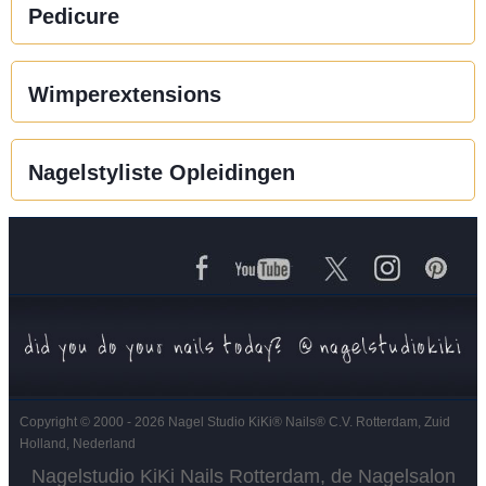
Pedicure
Wimperextensions
Nagelstyliste Opleidingen
Copyright © 2000 - 2026 Nagel Studio KiKi
®
Nails
®
C.V. Rotterdam, Zuid
Holland, Nederland
Nagelstudio KiKi Nails Rotterdam, de Nagelsalon