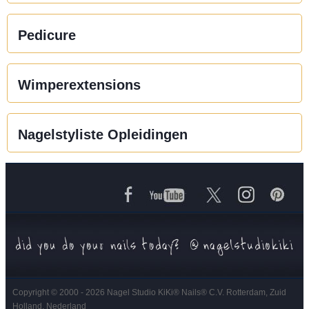
Pedicure
Wimperextensions
Nagelstyliste Opleidingen
Copyright © 2000 - 2026 Nagel Studio KiKi
®
Nails
®
C.V. Rotterdam, Zuid
Holland, Nederland