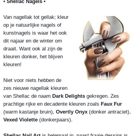
• Shellac Nagels •
Van nagellak tot gellak; kleur
op je natuurlijke nagels of
kunstnagels is waar het ook
dit najaar en de winter om
draait. Want ook al zijn de
kleuren donker, het blijven
kleuren!
Niet voor niets hebben de
zes nieuwe nagellak kleuren
van Shellac de naam
Dark Delights
gekregen. Zes
prachtige rijke en decadente kleuren zoals
Faux Fur
(warm kastanje bruin),
Overtly Onyx
(donker antraciet),
Vexed Violette
(donkerpaars).
Shellac Nail Art
is helemaal in, naast fraaie dessins is