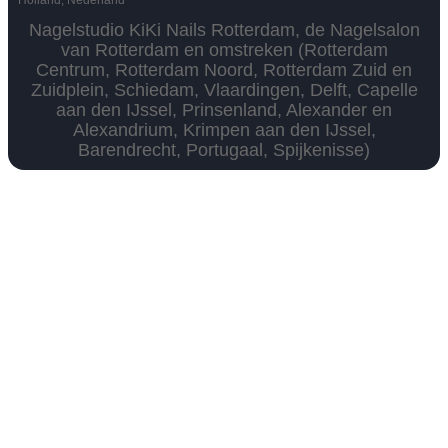
Nagelstudio KiKi Nails Rotterdam, de Nagelsalon
van Rotterdam en omstreken (Rotterdam
Centrum, Rotterdam Noord, Rotterdam Zuid en
Zuidplein, Schiedam, Vlaardingen, Delft, Capelle
aan den IJssel, Prinsenland, Alexander en
Alexandrium, Krimpen aan den IJssel,
Barendrecht, Portugaal, Spijkenisse)