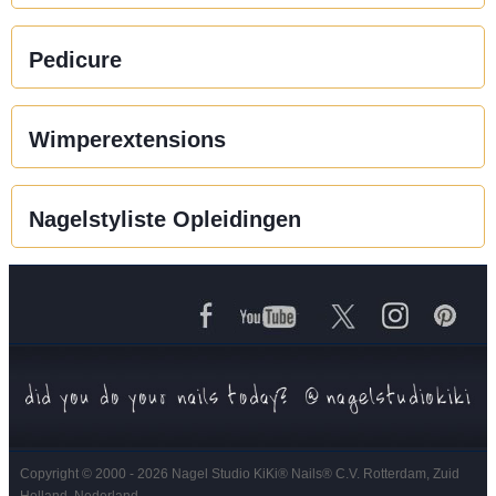
Pedicure
Wimperextensions
Nagelstyliste Opleidingen
Copyright © 2000 - 2026 Nagel Studio KiKi
®
Nails
®
C.V. Rotterdam, Zuid
Holland, Nederland