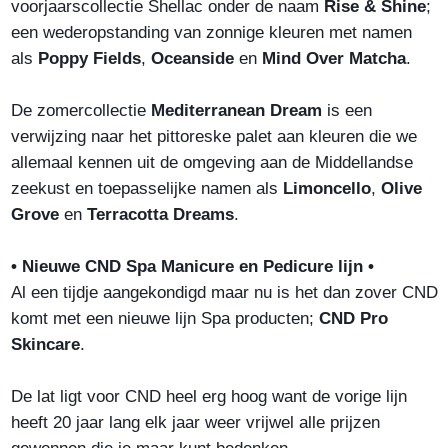
voorjaarscollectie Shellac onder de naam
Rise & Shine
;
een wederopstanding van zonnige kleuren met namen
als
Poppy Fields
,
Oceanside
en
Mind Over Matcha
.
De zomercollectie
Mediterranean Dream
is een
verwijzing naar het pittoreske palet aan kleuren die we
allemaal kennen uit de omgeving aan de Middellandse
zeekust en toepasselijke namen als
Limoncello
,
Olive
Grove
en
Terracotta Dreams
.
• Nieuwe CND Spa Manicure en Pedicure lijn •
Al een tijdje aangekondigd maar nu is het dan zover CND
komt met een nieuwe lijn Spa producten;
CND Pro
Skincare
.
De lat ligt voor CND heel erg hoog want de vorige lijn
heeft 20 jaar lang elk jaar weer vrijwel alle prijzen
gewonnen die je maar kunt bedenken.