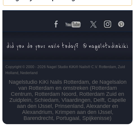
Copyright © 2000 - 2026 Nagel Studio KiKi
®
Nails
®
C.V. Rotterdam, Zuid
Holland, Nederland
Nagelstudio KiKi Nails Rotterdam, de Nagelsalon
van Rotterdam en omstreken (Rotterdam
Centrum, Rotterdam Noord, Rotterdam Zuid en
Zuidplein, Schiedam, Vlaardingen, Delft, Capelle
aan den IJssel, Prinsenland, Alexander en
Alexandrium, Krimpen aan den IJssel,
Barendrecht, Portugaal, Spijkenisse)