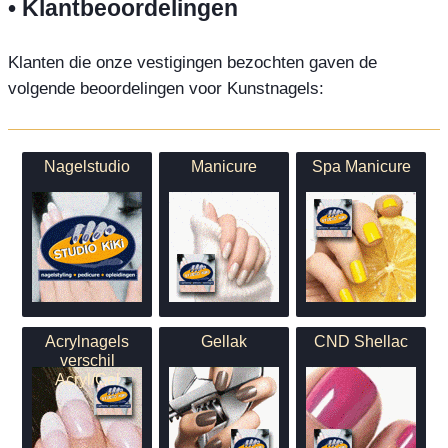
• Klantbeoordelingen
Klanten die onze vestigingen bezochten gaven de
volgende beoordelingen voor Kunstnagels:
Nagelstudio
Manicure
Spa Manicure
Acrylnagels
Gellak
CND Shellac
verschil
Acryl/Gel