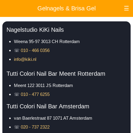
Gelnagels & Brisa Gel
☰
Nagelstudio KiKi Nails
Weena 95-97
3013 CH
Rotterdam
☏
010 - 466 0356
info@kiki.nl
Tutti Colori Nail Bar Meent Rotterdam
Meent 122
3011 JS
Rotterdam
☏
010 - 477 6255
Tutti Colori Nail Bar Amsterdam
van Baerlestraat 87
1071 AT
Amsterdam
☏
020 - 737 2322