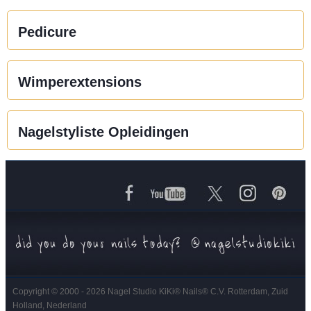
Pedicure
Wimperextensions
Nagelstyliste Opleidingen
Copyright © 2000 - 2026 Nagel Studio KiKi
®
Nails
®
C.V. Rotterdam, Zuid
Holland, Nederland