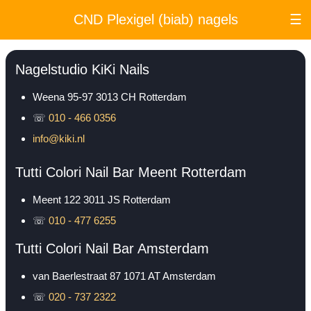
CND Plexigel (biab) nagels
☰
Nagelstudio KiKi Nails
Weena 95-97
3013 CH
Rotterdam
☏
010 - 466 0356
info@kiki.nl
Tutti Colori Nail Bar Meent Rotterdam
Meent 122
3011 JS
Rotterdam
☏
010 - 477 6255
Tutti Colori Nail Bar Amsterdam
van Baerlestraat 87
1071 AT
Amsterdam
☏
020 - 737 2322