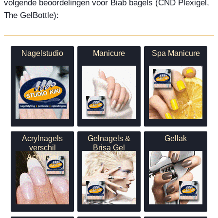
volgende beoordelingen voor Biab bagels (CND Plexigel,
The GelBottle):
Nagelstudio
Manicure
Spa Manicure
Acrylnagels
Gelnagels &
Gellak
verschil
Brisa Gel
Acryl/Gel